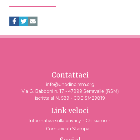
Contattaci
info@unodinoirsm.org
Via G. Babboni n. 17 - 47899 Serravalle (RSM)
iscritta al N. 589 - COE SM29819
Link veloci
Informativa sulla privacy
Chi siamo
Comunicati Stampa