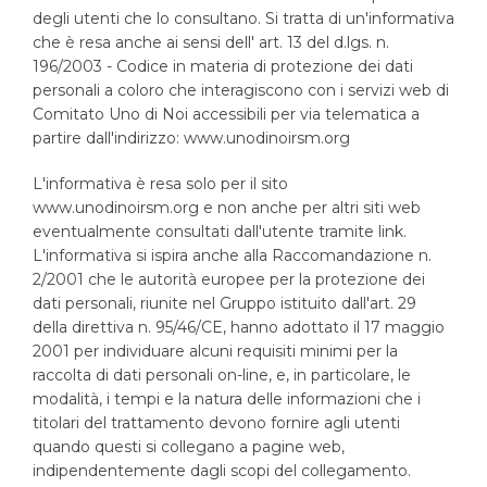
degli utenti che lo consultano. Si tratta di un'informativa
che è resa anche ai sensi dell' art. 13 del d.lgs. n.
196/2003 - Codice in materia di protezione dei dati
Video
personali a coloro che interagiscono con i servizi web di
Comitato Uno di Noi accessibili per via telematica a
Testimonianze
partire dall'indirizzo: www.unodinoirsm.org
I mass media degli altri paesi
L'informativa è resa solo per il sito
La condivisione del nostro impegno
www.unodinoirsm.org e non anche per altri siti web
Le nostre serate
eventualmente consultati dall'utente tramite link.
L'informativa si ispira anche alla Raccomandazione n.
Documentazione
2/2001 che le autorità europee per la protezione dei
dati personali, riunite nel Gruppo istituito dall'art. 29
della direttiva n. 95/46/CE, hanno adottato il 17 maggio
2001 per individuare alcuni requisiti minimi per la
raccolta di dati personali on-line, e, in particolare, le
modalità, i tempi e la natura delle informazioni che i
titolari del trattamento devono fornire agli utenti
quando questi si collegano a pagine web,
indipendentemente dagli scopi del collegamento.